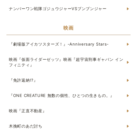
ナンバーワン戦隊ゴジュウジャーVSブンブンジャー
映画
『劇場版アイカツスターズ！』-Anniversary Stars-
映画『仮面ライダーゼッツ』映画『超宇宙刑事ギャバン イン
フィニティ』
『免許返納!?』
『ONE CREATURE 無数の個性、ひとつの生きもの。』
映画『正直不動産』
木挽町のあだ討ち