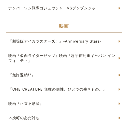
ナンバーワン戦隊ゴジュウジャーVSブンブンジャー
映画
『劇場版アイカツスターズ！』-Anniversary Stars-
映画『仮面ライダーゼッツ』映画『超宇宙刑事ギャバン イン
フィニティ』
『免許返納!?』
『ONE CREATURE 無数の個性、ひとつの生きもの。』
映画『正直不動産』
木挽町のあだ討ち