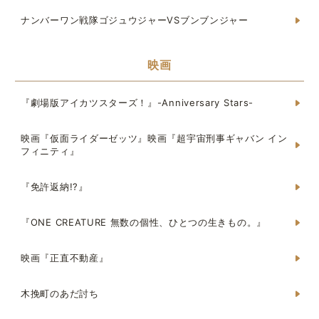
ナンバーワン戦隊ゴジュウジャーVSブンブンジャー
映画
『劇場版アイカツスターズ！』-Anniversary Stars-
映画『仮面ライダーゼッツ』映画『超宇宙刑事ギャバン イン
フィニティ』
『免許返納!?』
『ONE CREATURE 無数の個性、ひとつの生きもの。』
映画『正直不動産』
木挽町のあだ討ち