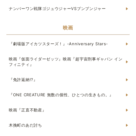
ナンバーワン戦隊ゴジュウジャーVSブンブンジャー
映画
『劇場版アイカツスターズ！』-Anniversary Stars-
映画『仮面ライダーゼッツ』映画『超宇宙刑事ギャバン イン
フィニティ』
『免許返納!?』
『ONE CREATURE 無数の個性、ひとつの生きもの。』
映画『正直不動産』
木挽町のあだ討ち