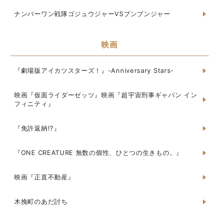
ナンバーワン戦隊ゴジュウジャーVSブンブンジャー
映画
『劇場版アイカツスターズ！』-Anniversary Stars-
映画『仮面ライダーゼッツ』映画『超宇宙刑事ギャバン イン
フィニティ』
『免許返納!?』
『ONE CREATURE 無数の個性、ひとつの生きもの。』
映画『正直不動産』
木挽町のあだ討ち