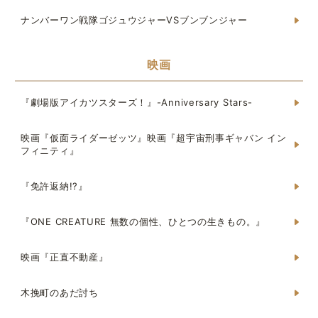
ナンバーワン戦隊ゴジュウジャーVSブンブンジャー
映画
『劇場版アイカツスターズ！』-Anniversary Stars-
映画『仮面ライダーゼッツ』映画『超宇宙刑事ギャバン イン
フィニティ』
『免許返納!?』
『ONE CREATURE 無数の個性、ひとつの生きもの。』
映画『正直不動産』
木挽町のあだ討ち