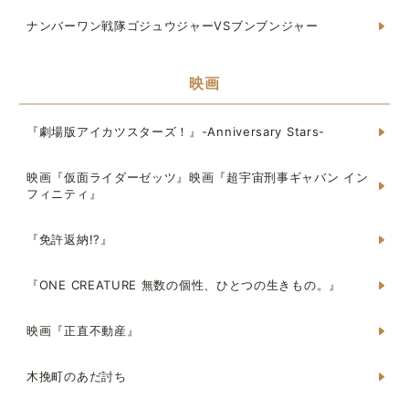
ナンバーワン戦隊ゴジュウジャーVSブンブンジャー
映画
『劇場版アイカツスターズ！』-Anniversary Stars-
映画『仮面ライダーゼッツ』映画『超宇宙刑事ギャバン イン
フィニティ』
『免許返納!?』
『ONE CREATURE 無数の個性、ひとつの生きもの。』
映画『正直不動産』
木挽町のあだ討ち