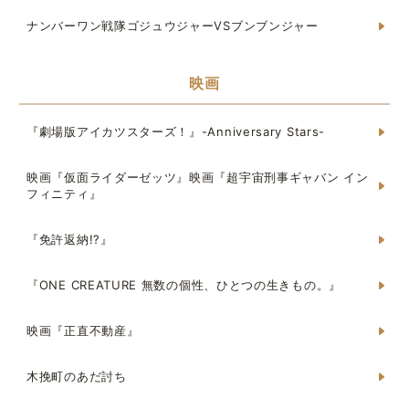
ナンバーワン戦隊ゴジュウジャーVSブンブンジャー
映画
『劇場版アイカツスターズ！』-Anniversary Stars-
映画『仮面ライダーゼッツ』映画『超宇宙刑事ギャバン イン
フィニティ』
『免許返納!?』
『ONE CREATURE 無数の個性、ひとつの生きもの。』
映画『正直不動産』
木挽町のあだ討ち