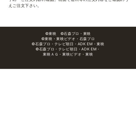
えご注文下さい。
©東映 ©石森プロ・東映
©東映・東映ビデオ・石森プロ
©石森プロ・テレビ朝日・ADK EM・東映
©石森プロ・テレビ朝日・ADK EM・
東映ＡＧ・東映ビデオ・東映