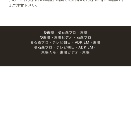
えご注文下さい。
©東映 ©石森プロ・東映
©東映・東映ビデオ・石森プロ
©石森プロ・テレビ朝日・ADK EM・東映
©石森プロ・テレビ朝日・ADK EM・
東映ＡＧ・東映ビデオ・東映