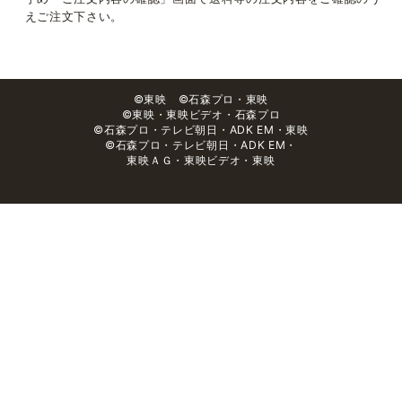
えご注文下さい。
©東映 ©石森プロ・東映
©東映・東映ビデオ・石森プロ
©石森プロ・テレビ朝日・ADK EM・東映
©石森プロ・テレビ朝日・ADK EM・
東映ＡＧ・東映ビデオ・東映