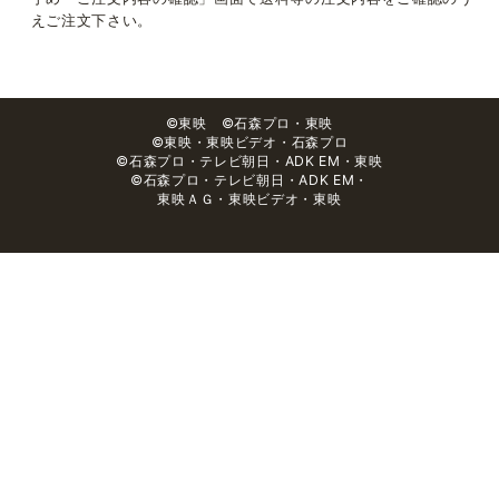
えご注文下さい。
©東映 ©石森プロ・東映
©東映・東映ビデオ・石森プロ
©石森プロ・テレビ朝日・ADK EM・東映
©石森プロ・テレビ朝日・ADK EM・
東映ＡＧ・東映ビデオ・東映