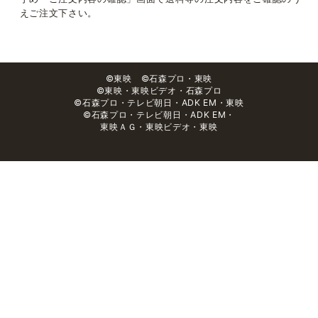
えご注文下さい。
©東映 ©石森プロ・東映
©東映・東映ビデオ・石森プロ
©石森プロ・テレビ朝日・ADK EM・東映
©石森プロ・テレビ朝日・ADK EM・
東映ＡＧ・東映ビデオ・東映