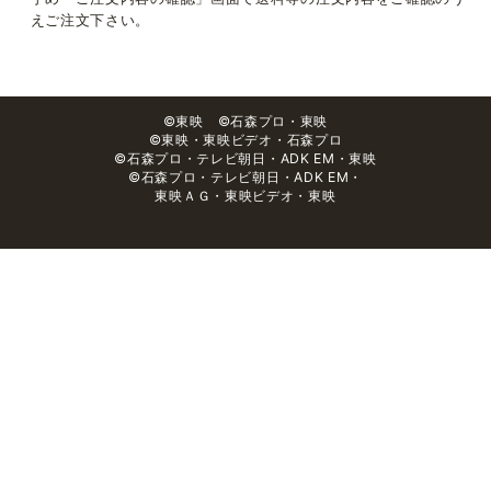
えご注文下さい。
©東映 ©石森プロ・東映
©東映・東映ビデオ・石森プロ
©石森プロ・テレビ朝日・ADK EM・東映
©石森プロ・テレビ朝日・ADK EM・
東映ＡＧ・東映ビデオ・東映