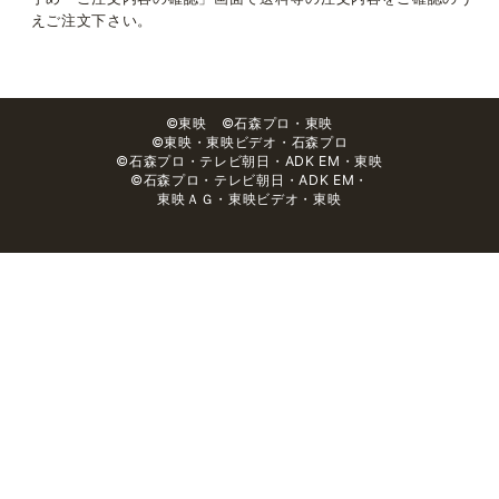
えご注文下さい。
©東映 ©石森プロ・東映
©東映・東映ビデオ・石森プロ
©石森プロ・テレビ朝日・ADK EM・東映
©石森プロ・テレビ朝日・ADK EM・
東映ＡＧ・東映ビデオ・東映